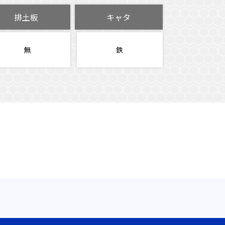
排土板
キャタ
無
鉄