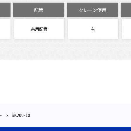
配管
クレーン使用
共用配管
有
ー
SK200-10