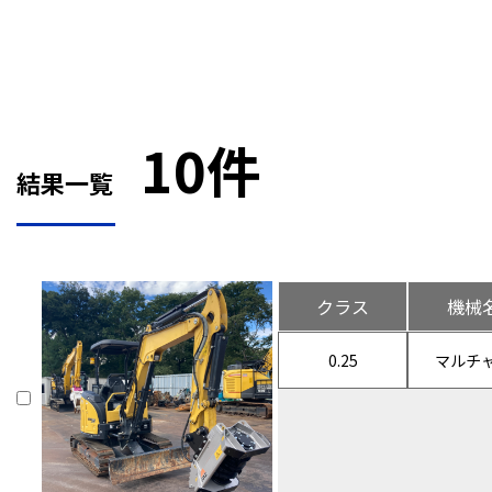
10件
結果一覧
クラス
機械
0.25
マルチ