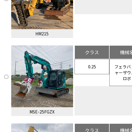
HM215
クラス
機械
0.25
フェラバ
ャーザウ
ロボ
MSE-25FGZX
クラス
機械