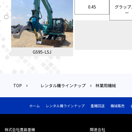
0.45
グラップ
ー
GS95-LSJ
TOP
レンタル機ラインナップ
林業用機械
ホーム
レンタル機ラインナップ
重機回送
機械販売
株式会社豊島重機
関連会社