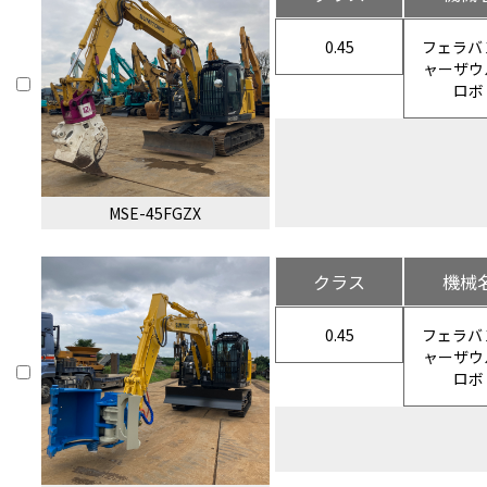
0.45
フェラバ
ャーザウ
ロボ
MSE-45FGZX
クラス
機械
0.45
フェラバ
ャーザウ
ロボ